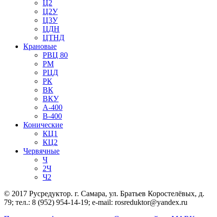
Ц2
Ц2У
Ц3У
ЦДН
ЦТНД
Крановые
РВЦ 80
РМ
РЦД
РК
ВК
ВКУ
А-400
В-400
Конические
КЦ1
КЦ2
Червячные
Ч
2Ч
Ч2
© 2017 Русредуктор. г. Самара, ул. Братьев Коростелёвых, д.
79; тел.: 8 (952) 954-14-19; e-mail: rosreduktor@yandex.ru