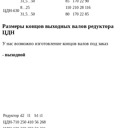
31,5...50
85
170
22
90
8...25
110
210
28
116
ЦДН-630
31,5...50
80
170
22
85
Размеры концов выходных валов редуктора
ЦДН
У нас возможно изготовление концов валов под заказ
- выходной
Редуктор
d2
l1
b1
t1
ЦДН-710
250
410
56
268