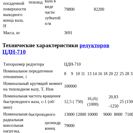
вала в
тихоход.
посадочной
виде
поверхности
79800
82200
части
выходного
зубчатой
конца вала,
п/м
Н
Масса, кг
3691
Технические характеристики
редукторов
ЦДН-710
Типоразмер редуктора
ЦДН-710
Номинальное передаточное
8
9
10
11
13
14
16
18
20
22
25
28
3
отношение, i
Номинальный крутящий момент
100000
на тихоходном валу, Т, Нxм
Номинальная частота вращения
20,83
16,(6)
быстроходного вала, с-1 (об/
12,5 ( 750)
25 (150
(1000)
-1250
мин)
Номинальная
быстроходного
13000
12000
10000
9000
8000
710
радиальная
цилиндр.
консольная
79000
конец
нагрузка,