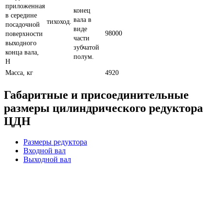
приложенная
конец
в середине
вала в
тихоход.
посадочной
виде
98000
поверхности
части
выходного
зубчатой
конца вала,
полум.
Н
Масса, кг
4920
Габаритные и присоединительные
размеры цилиндрического редуктора
ЦДН
Размеры редуктора
Входной вал
Выходной вал