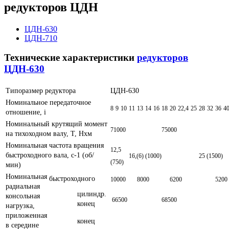
редукторов ЦДН
ЦДН-630
ЦДН-710
Технические характеристики
редукторов
ЦДН-630
Типоразмер редуктора
ЦДН-630
Номинальное передаточное
8
9
10
11
13
14
16
18
20
22,4
25
28
32
36
4
отношение, i
Номинальный крутящий момент
71000
75000
на тихоходном валу, Т, Нxм
Номинальная частота вращения
12,5
быстроходного вала, с-1 (об/
16,(6) (1000)
25 (1500)
(750)
мин)
Номинальная
быстроходного
10000
8000
6200
5200
радиальная
цилиндр.
консольная
66500
68500
конец
нагрузка,
приложенная
конец
в середине