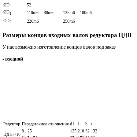
ØD
52
ØD
110m6
80m6
125m6
100m6
1
ØD
220m6
250m6
2
Размеры концов входных валов редуктора ЦДН
У нас возможно изготовление концов валов под заказ
- входной
Редуктор
Передаточное отношение
d1
l
b
t
8...25
125
210
32
132
ЦДН-710