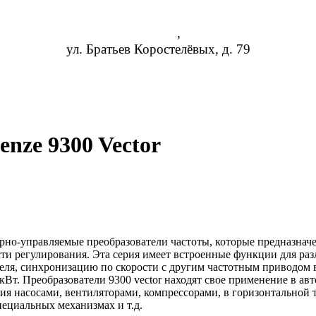
Самара
,
ул. Братьев Коростелёвых, д. 79
8 (952) 954-14-19
info@rosreduktor.ru
nze 9300 Vector
торно-управляемые преобразователи частоты, которые предназна
ти регулирования. Эта серия имеет встроенные функции для ра
еля, синхронизацию по скорости с другим частотным приводом в
 кВт. Преобразователи 9300 vector находят свое применение в а
ия насосами, вентиляторами, компрессорами, в горизонтальной 
пециальных механизмах и т.д.