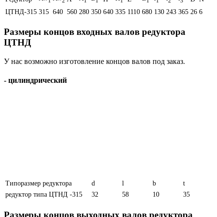
1
2
1
1
1
1
1
2
3
ЦТНД-315
315
640
560
280
350
640
335
1110
680
130
243
365
26
6
Размеры концов входных валов редуктора
ЦТНД
У нас возможно изготовление концов валов под заказ.
- цилиндрический
Типоразмер редуктора
d
l
b
t
редуктор типа ЦТНД -315
32
58
10
35
Размеры концов выходных валов редуктора