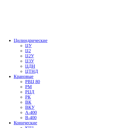
Цилиндрические
ЦУ
Ц2
Ц2У
Ц3У
ЦДН
ЦТНД
Крановые
РВЦ 80
РМ
РЦД
РК
ВК
ВКУ
А-400
В-400
Конические
КЦ1