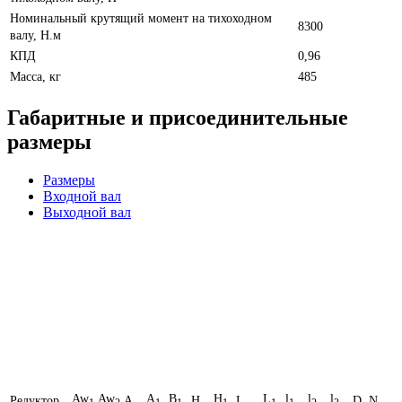
Номинальный крутящий момент на тихоходном
8300
валу, Н.м
КПД
0,96
Масса, кг
485
Габаритные и присоединительные
размеры
Размеры
Входной вал
Выходной вал
Aw
Aw
A
B
H
L
l
l
l
Редуктор
A
H
L
D
N