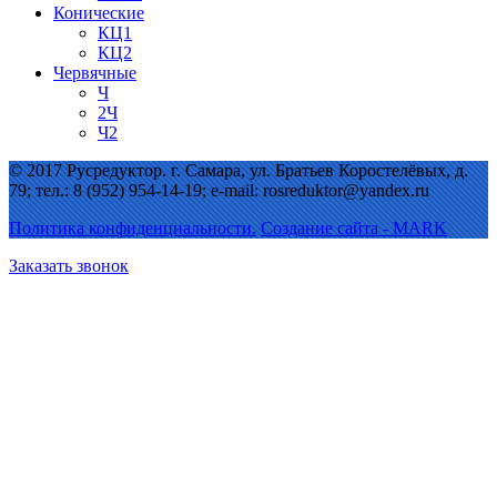
Конические
КЦ1
КЦ2
Червячные
Ч
2Ч
Ч2
© 2017 Русредуктор. г. Самара, ул. Братьев Коростелёвых, д.
79; тел.: 8 (952) 954-14-19; e-mail: rosreduktor@yandex.ru
Политика конфиденциальности.
Создание сайта - MARK
Заказать звонок