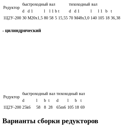
быстроходный вал
тихоходный вал
Редуктор
d
d 1
l
l 1
b
t
d
d 1
l
l 1
b
t
1Ц2У-200
30
М20х1,5
80
58
5
15,55
70
М48х3,0
140
105
18
36,38
- цилиндрический
быстроходный вал
тихоходный вал
Редуктор
d
l
b
t
d
l
b
t
1Ц2У-200
25k6
58
8
28
65m6
105
18
69
Варианты сборки редукторов