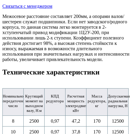
Связаться с менеджером
Межосевое расстояние составляет 200мм, а опорами валов/
шестерен служат подшипники. Если нет заводского/родного
корпуса, то данная система легко монтируется в 2-
хступенчатый привод модификации 1Ц2У-200, при
использовании лишь 2-х ступени. Коэффициент полезного
действия достигает 98%, а высокая степень стойкости к
износу, выражаемая в возможности длительного
использования при значительных нагрузках и интенсивности
работы, увеличивает привлекательность модели.
Технические характеристики
Номинальное
Крутящий
КПД
Расчетная
Масса
Допускаемая
передаточное
момент на
редуктора
мощность
редуктора,
радиальная
число
выходном
электродвигателя,
кг
нагрузка, Н
валу, Н.м
кВт
8
2500
0,97
47,2
170
12500
10
2500
0,97
37,8
170
12500